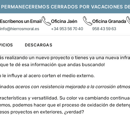
 PERMANECEREMOS CERRADOS POR VACACIONES DEL 
Escríbenos un Email
Oficina Jaén
Oficina Granada
info@hierrosmoral.es
+34 953 56 70 40
958 43 59 63
VICIOS
DESCARGAS
tás realizando un nuevo proyecto o tienes ya una nueva infr
st que te dé esa información que andas buscando!
e influye al acero corten el medio externo.
minados
aceros con resistencia mejorada a la corrosión atmos
aracterísticas y versatilidad. Su color va cambiando contin
mos, podemos hacer que el proceso de oxidación de detenga 
esos proyectos en exteriores, ¿verdad?