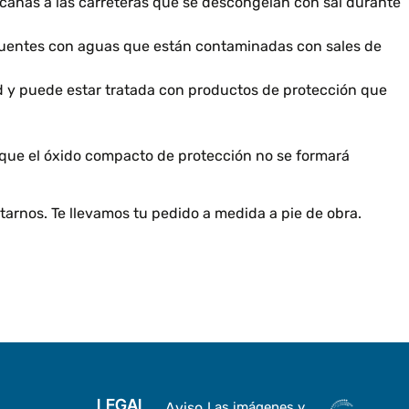
rcanas a las carreteras que se descongelan con sal durante
 puentes con aguas que están contaminadas con sales de
d y puede estar tratada con productos de protección que
a que el óxido compacto de protección no se formará
arnos. Te llevamos tu pedido a medida a pie de obra.
LEGAL
Aviso
Las imágenes y