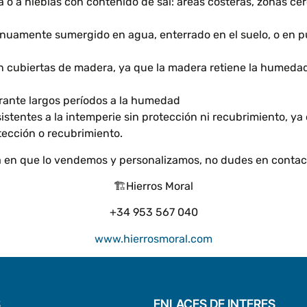
 o a nieblas con contenido de sal: áreas costeras, zonas ce
tinuamente sumergido en agua, enterrado en el suelo, o en
on cubiertas de madera, ya que la madera retiene la humeda
rante largos períodos a la humedad
istentes a la intemperie sin protección ni recubrimiento, y
ección o recubrimiento.
ma en que lo vendemos y personalizamos, no dudes en contact
🏗️Hierros Moral
+34 953 567 040
www.hierrosmoral.com
S
ENLACES DE INTERES