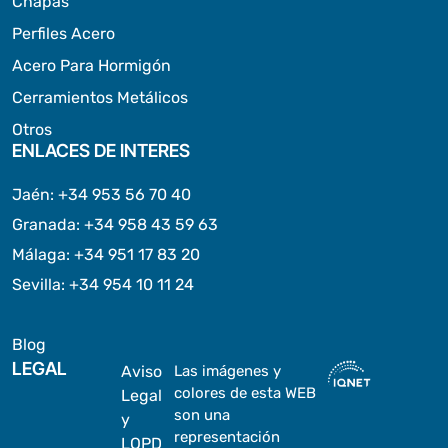
Chapas
Perfiles Acero
Acero Para Hormigón
Cerramientos Metálicos
Otros
ENLACES DE INTERES
Jaén
:
+34 953 56 70 40
Granada
:
+34 958 43 59 63
Málaga
:
+34 951 17 83 20
Sevilla
:
+34 954 10 11 24
Blog
LEGAL
Aviso
Las imágenes y
colores de esta WEB
Legal
son una
y
representación
LOPD