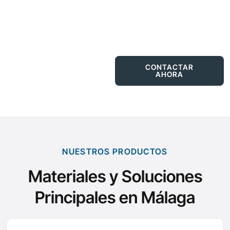
Venta de hierros y acero estructural en Málaga: perfiles,
chapas, paneles sándwich, ferralla y cerramientos.
Corte a medida y entrega en Málaga capital y provincia.
NUESTROS
CONTACTAR
PRODUCTOS
AHORA
NUESTROS PRODUCTOS
Materiales y Soluciones
Principales en Málaga