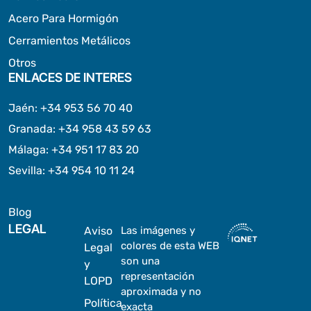
Acero Para Hormigón
Cerramientos Metálicos
Otros
ENLACES DE INTERES
Jaén
:
+34 953 56 70 40
Granada
:
+34 958 43 59 63
Málaga
:
+34 951 17 83 20
Sevilla
:
+34 954 10 11 24
Blog
LEGAL
Aviso
Las imágenes y
colores de esta WEB
Legal
son una
y
representación
LOPD
aproximada y no
Política
exacta