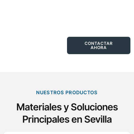
Venta de hierros y acero estructural en Sevilla: perfiles,
chapas, paneles sándwich, ferralla y cerramientos.
Corte a medida y entrega en Sevilla capital y provincia.
NUESTROS
CONTACTAR
PRODUCTOS
AHORA
NUESTROS PRODUCTOS
Materiales y Soluciones
Principales en Sevilla