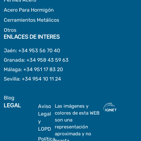
Acero Para Hormigón
Cerramientos Metálicos
Otros
ENLACES DE INTERES
Jaén
:
+34 953 56 70 40
Granada
:
+34 958 43 59 63
Málaga
:
+34 951 17 83 20
Sevilla
:
+34 954 10 11 24
Blog
LEGAL
Aviso
Las imágenes y
colores de esta WEB
Legal
son una
y
representación
LOPD
aproximada y no
Política
exacta