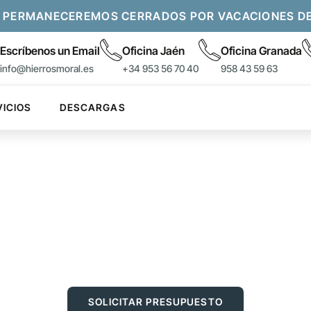
 PERMANECEREMOS CERRADOS POR VACACIONES DEL 
Escríbenos un Email
Oficina Jaén
Oficina Granada
info@hierrosmoral.es
+34 953 56 70 40
958 43 59 63
VICIOS
DESCARGAS
TO METÁLICO RÍGIDO K
o de poste de esquina el cual incluye todos los accesorios
Fabricados en acero galvanizado y verde, diámetro Ø48mm
SOLICITAR PRESUPUESTO