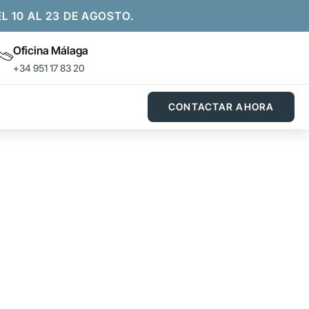
10 AL 23 DE AGOSTO.
Oficina Málaga
+34 951 17 83 20
CONTACTAR AHORA
IT ESQUINA
 necesarios para su montaje en su cercado o vallado.
.