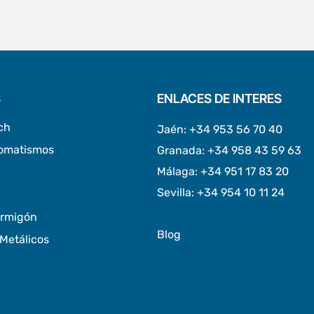
S
ENLACES DE INTERES
ch
Jaén
:
+34 953 56 70 40
tomatismos
Granada
:
+34 958 43 59 63
Málaga
:
+34 951 17 83 20
Sevilla
:
+34 954 10 11 24
ormigón
Blog
Metálicos