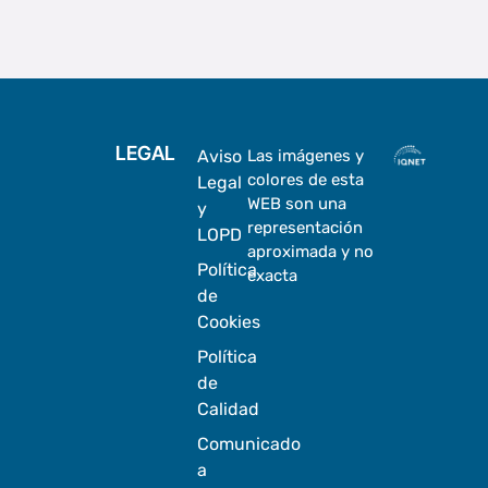
LEGAL
Aviso
Las imágenes y
colores de esta
Legal
WEB son una
y
representación
LOPD
aproximada y no
Política
exacta
de
Cookies
Política
de
Calidad
Comunicado
a