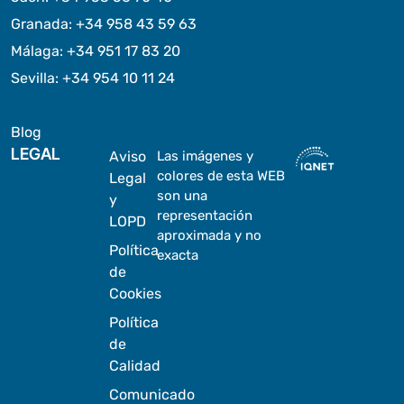
Granada
:
+34 958 43 59 63
Málaga
:
+34 951 17 83 20
Sevilla
:
+34 954 10 11 24
Blog
LEGAL
Aviso
Las imágenes y
colores de esta WEB
Legal
son una
y
representación
LOPD
aproximada y no
Política
exacta
de
Cookies
Política
de
Calidad
Comunicado