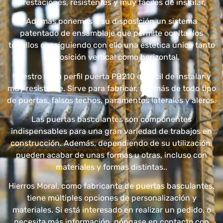
prestaciones, resistentes y muy fáciles de instalar.
Además ponemos a su disposición un sistema
patentado de ensamblaje que permite ocultar los
tornillos consiguiendo con ello una estética única tanto
en posición vertical como horizontal.
Nuestro lama perfil puerta PB210 es fácil de instalar y
muy resistente. Sirve para fabricar, además de todo tipo
de puertas, falsos techos, paramentos laterales y aleros.
Las puertas basculantes son componentes
indispensables para una gran variedad de trabajos en
construcción. Además, dependiendo de su utilización,
pueden acabar de unas formas u otras, incluso con
materiales y formas distintas..
Hierros Moral, como fabricante de puertas basculantes,
tiene múltiples opciones de personalización y
materiales. Si está interesado en realizar un pedido, o
necesita más información, póngase en contacto con