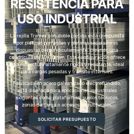
RESISTENCIA PARA
USO INDUSTRIAL
La rejilla Tramex con doble pletina está compuesta
por pletinas portantes y pletinas separadoras
dispuestas perpendicularmente, creando una
cuadrícula de 30×30 mm. Esta configuración ofrece
una estructura altamente rígida y resistente, ideal
para cargas pesadas y tránsito intensivo.
Fabricada en acero galvanizado electrofundido,
está diseñada para aplicaciones industriales
exigentes como plataformas, suelos técnicos,
zonas de carga o accesos estructurales.
SOLICITAR PRESUPUESTO