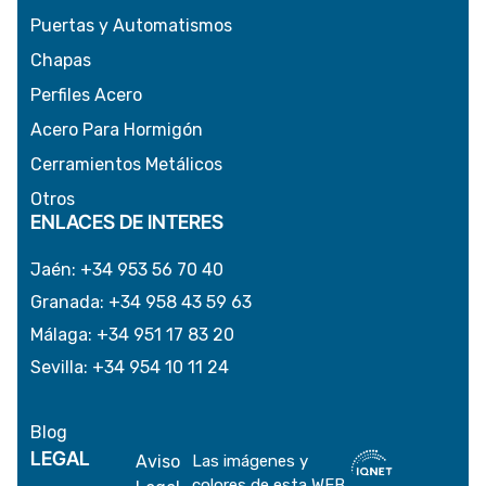
Puertas y Automatismos
Chapas
Perfiles Acero
Acero Para Hormigón
Cerramientos Metálicos
Otros
ENLACES DE INTERES
Jaén
:
+34 953 56 70 40
Granada
:
+34 958 43 59 63
Málaga
:
+34 951 17 83 20
Sevilla
:
+34 954 10 11 24
Blog
LEGAL
Aviso
Las imágenes y
colores de esta WEB