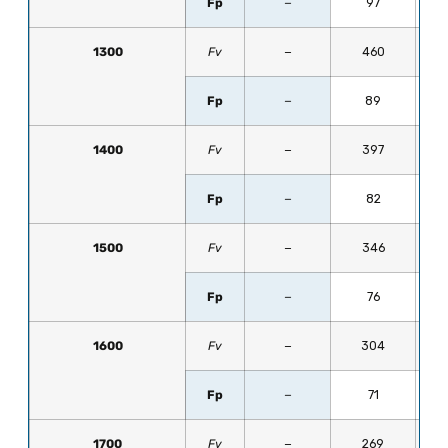
Fp
−
97
1300
Fv
−
460
Fp
−
89
1400
Fv
−
397
Fp
−
82
1500
Fv
−
346
Fp
−
76
1600
Fv
−
304
Fp
−
71
1700
Fv
−
269