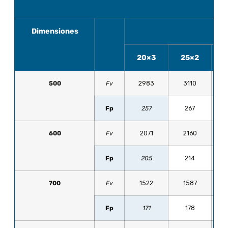
T
Dimensiones
20×3
25×2
500
Fv
2983
3110
Fp
257
267
600
Fv
2071
2160
Fp
205
214
700
Fv
1522
1587
Fp
171
178