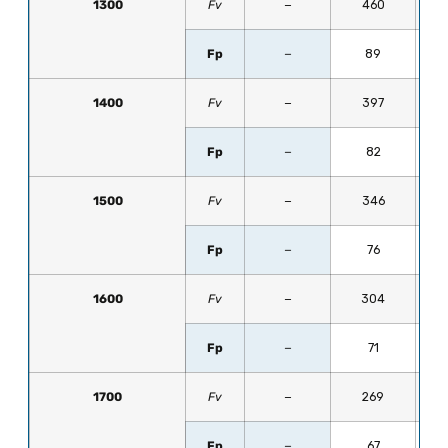
1300
Fv
−
460
Fp
−
89
1400
Fv
−
397
Fp
−
82
1500
Fv
−
346
Fp
−
76
1600
Fv
−
304
Fp
−
71
1700
Fv
−
269
Fp
−
67