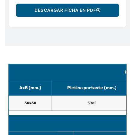
DESCARGAR FICHA EN PDF
Pelda
AxB (mm.)
Pletina portante (mm.)
30×30
30×2
T