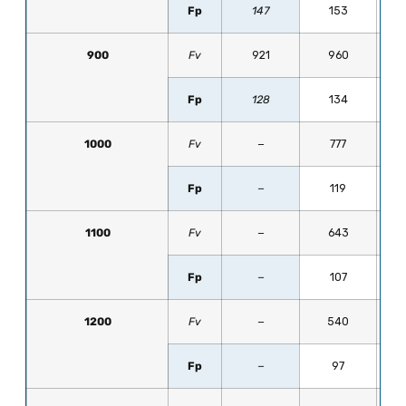
Fp
147
153
900
Fv
921
960
Fp
128
134
1000
Fv
−
777
Fp
−
119
1100
Fv
−
643
Fp
−
107
1200
Fv
−
540
Fp
−
97