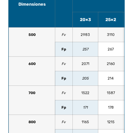
Dimensiones
20×3
25×2
500
Fv
2983
3110
Fp
257
267
600
Fv
2071
2160
Fp
205
214
700
Fv
1522
1587
Fp
171
178
800
Fv
1165
1215