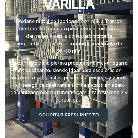
VARILLA
Peldaño metálico fabricado con rejilla Tramex
dentada, compuesto por pletinas portantes
dentadas y varilla corrugada soldada
perpendicularmente, formando cuadrícula de
30×30 mm.
La dentado de la pletina proporciona mayor agarre
antideslizante, siendo ideal para escaleras en
entornos industriales, pasarelas técnicas y zonas
con riesgo de deslizamiento. Fabricado en acero
galvanizado electrofundido para alta resistencia y
durabilidad.
SOLICITAR PRESUPUESTO