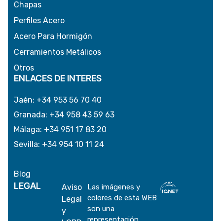
Chapas
Perfiles Acero
Acero Para Hormigón
Cerramientos Metálicos
Otros
ENLACES DE INTERES
Jaén
:
+34 953 56 70 40
Granada
:
+34 958 43 59 63
Málaga
:
+34 951 17 83 20
Sevilla
:
+34 954 10 11 24
Blog
LEGAL
Aviso
Las imágenes y
colores de esta WEB
Legal
son una
y
representación