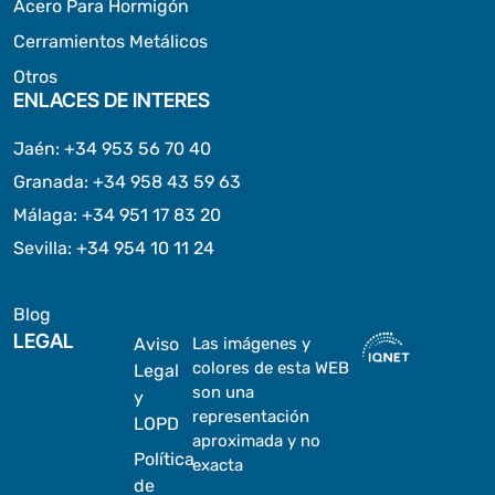
Acero Para Hormigón
Cerramientos Metálicos
Otros
ENLACES DE INTERES
Jaén
:
+34 953 56 70 40
Granada
:
+34 958 43 59 63
Málaga
:
+34 951 17 83 20
Sevilla
:
+34 954 10 11 24
Blog
LEGAL
Aviso
Las imágenes y
colores de esta WEB
Legal
son una
y
representación
LOPD
aproximada y no
Política
exacta
de