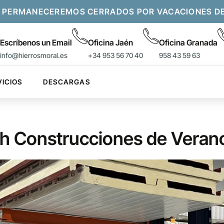
 PERMANECEREMOS CERRADOS POR VACACIONES DEL 
Escríbenos un Email
Oficina Jaén
Oficina Granada
info@hierrosmoral.es
+34 953 56 70 40
958 43 59 63
VICIOS
DESCARGAS
h Construcciones de Veran