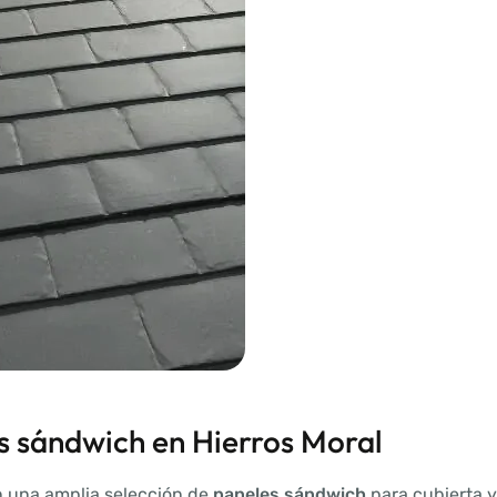
s sándwich en Hierros Moral
n una amplia selección de
paneles sándwich
para cubierta y