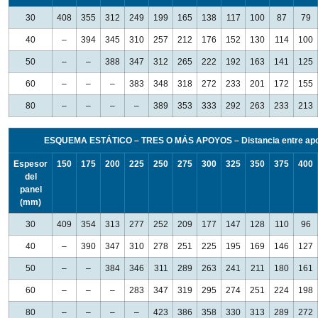
30
408
355
312
249
199
165
138
117
100
87
79
40
–
394
345
310
257
212
176
152
130
114
100
50
–
–
388
347
312
265
222
192
163
141
125
60
–
–
–
383
348
318
272
233
201
172
155
80
–
–
–
–
389
353
333
292
263
233
213
ESQUEMA ESTÁTICO – TRES O MÁS APOYOS – Distancia entre apo
Espesor
150
175
200
225
250
275
300
325
350
375
400
del
panel
(mm)
30
409
354
313
277
252
209
177
147
128
110
96
40
–
390
347
310
278
251
225
195
169
146
127
50
–
–
384
346
311
289
263
241
211
180
161
60
–
–
–
283
347
319
295
274
251
224
198
80
–
–
–
–
423
386
358
330
313
289
272