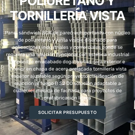
POLIURETANO Y
TORNILLERÍA VISTA
Panel sándwich BOX de pared autoportante con núcleo
de poliuretano y junta visible diseñado para
aplicaciones industriales y comerciales donde se
requiera una solución funcional con estética industrial
disponible en acabado dogato o liso cara exterior e
interior en chapa de acero prelacada tornillería vista
espesor ajustable según proyecto clasificación de
reacción al fuego B S2 D0 solución adaptable a
cualquier medida de fachada para proyectos de
prefabricación ligera
SOLICITAR PRESUPUESTO