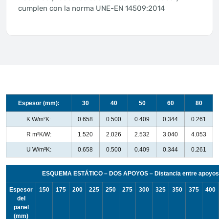
cumplen con la norma UNE-EN 14509:2014
Espesor (mm):
30
40
50
60
80
K W/m²K:
0.658
0.500
0.409
0.344
0.261
R m²K/W:
1.520
2.026
2.532
3.040
4.053
U W/m²K:
0.658
0.500
0.409
0.344
0.261
ESQUEMA ESTÁTICO – DOS APOYOS – Distancia entre apoyos
Espesor
150
175
200
225
250
275
300
325
350
375
400
del
panel
(mm)