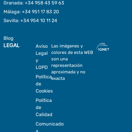
Granada
:
+34 958 43 59 63
Málaga
:
+34 951 17 83 20
Sevilla
:
+34 954 10 11 24
Blog
LEGAL
Aviso
Las imágenes y
colores de esta WEB
Legal
son una
y
representación
LOPD
aproximada y no
Política
exacta
de
Cookies
Política
de
Calidad
Comunicado
a