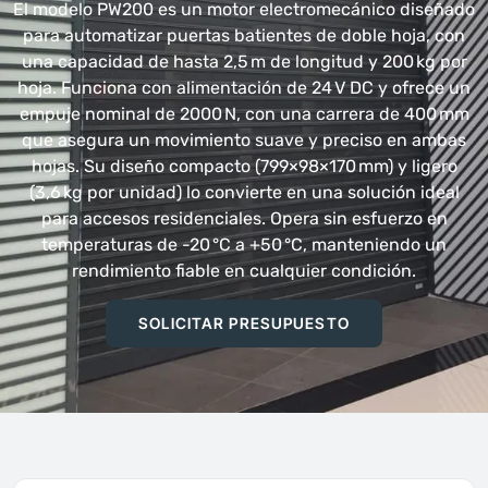
El modelo PW200 es un motor electromecánico diseñado
para automatizar puertas batientes de doble hoja, con
una capacidad de hasta 2,5 m de longitud y 200 kg por
hoja. Funciona con alimentación de 24 V DC y ofrece un
empuje nominal de 2000 N, con una carrera de 400 mm
que asegura un movimiento suave y preciso en ambas
hojas. Su diseño compacto (799×98×170 mm) y ligero
(3,6 kg por unidad) lo convierte en una solución ideal
para accesos residenciales. Opera sin esfuerzo en
temperaturas de -20 °C a +50 °C, manteniendo un
rendimiento fiable en cualquier condición.
SOLICITAR PRESUPUESTO