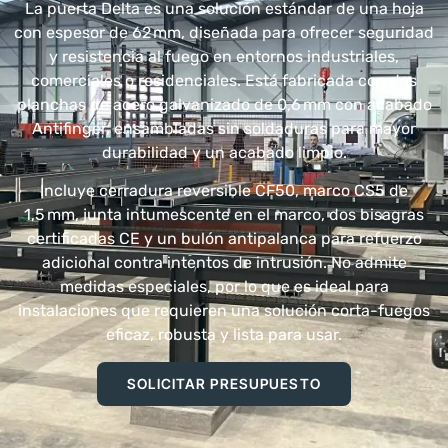
La puerta Delta es una solución estándar de una hoja
con espesor de 62 mm, diseñada para ofrecer seguridad
y resistencia al fuego en entornos industriales,
comerciales o residenciales. Está fabricada con dos
planchas de acero galvanizado de 0,6 mm con acabado
Antifinger, ensambladas sin soldaduras para mayor
durabilidad y un acabado limpio.
Incluye cerradura reversible CF50, marco CS5 de
1,5 mm, junta intumescente en el marco, dos bisagras
certificadas CE y un bulón antipalanca para refuerzo
adicional contra intentos de intrusión. No admite
medidas especiales, por lo que es ideal para
instalaciones que requieren una solución corta-fuegos
eficaz, robusta y lista para usar.
SOLICITAR PRESUPUESTO