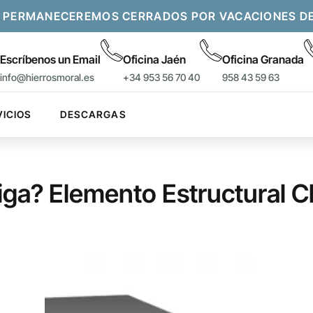
 PERMANECEREMOS CERRADOS POR VACACIONES DEL 
Escríbenos un Email
Oficina Jaén
Oficina Granada
info@hierrosmoral.es
+34 953 56 70 40
958 43 59 63
VICIOS
DESCARGAS
ga? Elemento Estructural Cl