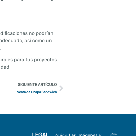
edificaciones no podrían
a adecuado, así como un
.
urales para tus proyectos.
idad.
SIGUIENTE ARTÍCULO
Venta de Chapa Sándwich
LEGAL
Aviso
Las imágenes y