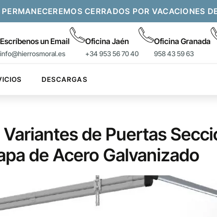
 PERMANECEREMOS CERRADOS POR VACACIONES DEL 
Escríbenos un Email
Oficina Jaén
Oficina Granada
info@hierrosmoral.es
+34 953 56 70 40
958 43 59 63
VICIOS
DESCARGAS
 Variantes de Puertas Secc
apa de Acero Galvanizado