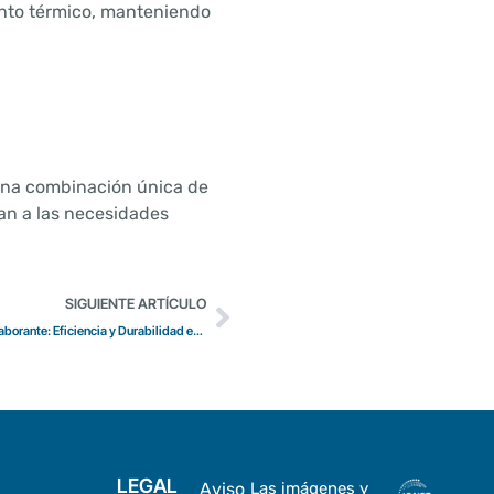
ento térmico, manteniendo
una combinación única de
tan a las necesidades
SIGUIENTE ARTÍCULO
Guía Completa para la Elección del Forjado Colaborante: Eficiencia y Durabilidad en Construcción
LEGAL
Aviso
Las imágenes y